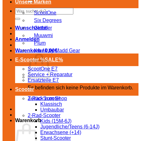
Unsere Marken
Suchen
ScootOne
nach:
Six Degrees
Wunschzettel
Globber
Muuwmi
Anmelden
Plum
Warenkorb /
Krunk by Madd Gear
0,00
€
E-Scooter %SALE%
ScootOne E7
Service + Reparatur
Ersatzteile E7
Es befinden sich keine Produkte im Warenkorb.
Scooter
Zurück zum Shop
3-Rad-Scooter
Klassisch
Umbaubar
2-Rad-Scooter
Warenkorb
Kids (15M-6J)
Jugendliche/Teens (6-14J)
Erwachsene (+14)
Stunt-Scooter