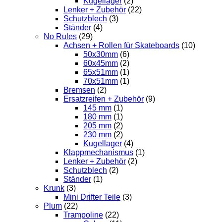
Kugellager
(2)
Lenker + Zubehör
(22)
Schutzblech
(3)
Ständer
(4)
No Rules
(29)
Achsen + Rollen für Skateboards
(10)
50x30mm
(6)
60x45mm
(2)
65x51mm
(1)
70x51mm
(1)
Bremsen
(2)
Ersatzreifen + Zubehör
(9)
145 mm
(1)
180 mm
(1)
205 mm
(2)
230 mm
(2)
Kugellager
(4)
Klappmechanismus
(1)
Lenker + Zubehör
(2)
Schutzblech
(2)
Ständer
(1)
Krunk
(3)
Mini Drifter Teile
(3)
Plum
(22)
Trampoline
(22)