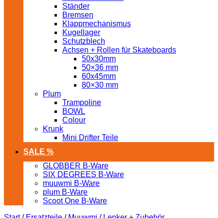
Ständer
Bremsen
Klappmechanismus
Kugellager
Schutzblech
Achsen + Rollen für Skateboards
50x30mm
50×36 mm
60x45mm
80×30 mm
Plum
Trampoline
BOWL
Colour
Krunk
Mini Drifter Teile
SALE %
GLOBBER B-Ware
SIX DEGREES B-Ware
muuwmi B-Ware
plum B-Ware
Scoot One B-Ware
Start
/
Ersatzteile
/
Muuwmi
/
Lenker + Zubehör