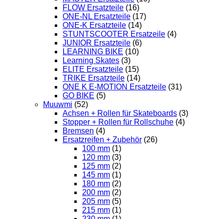
FLOW Ersatzteile
(16)
ONE-NL Ersatzteile
(17)
ONE-K Ersatzteile
(14)
STUNTSCOOTER Ersatzeile
(4)
JUNIOR Ersatzteile
(6)
LEARNING BIKE
(10)
Learning Skates
(3)
ELITE Ersatzteile
(15)
TRIKE Ersatzteile
(14)
ONE K E-MOTION Ersatzteile
(31)
GO BIKE
(5)
Muuwmi
(52)
Achsen + Rollen für Skateboards
(3)
Stopper + Rollen für Rollschuhe
(4)
Bremsen
(4)
Ersatzreifen + Zubehör
(26)
100 mm
(1)
120 mm
(3)
125 mm
(2)
145 mm
(1)
180 mm
(2)
200 mm
(2)
205 mm
(5)
215 mm
(1)
230 mm
(1)