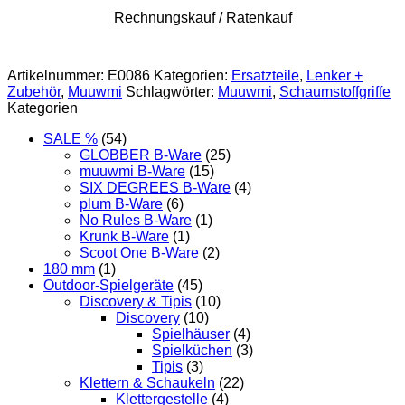
Rechnungskauf / Ratenkauf
Artikelnummer:
E0086
Kategorien:
Ersatzteile
,
Lenker +
Zubehör
,
Muuwmi
Schlagwörter:
Muuwmi
,
Schaumstoffgriffe
Kategorien
SALE %
(54)
GLOBBER B-Ware
(25)
muuwmi B-Ware
(15)
SIX DEGREES B-Ware
(4)
plum B-Ware
(6)
No Rules B-Ware
(1)
Krunk B-Ware
(1)
Scoot One B-Ware
(2)
180 mm
(1)
Outdoor-Spielgeräte
(45)
Discovery & Tipis
(10)
Discovery
(10)
Spielhäuser
(4)
Spielküchen
(3)
Tipis
(3)
Klettern & Schaukeln
(22)
Klettergestelle
(4)