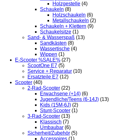
Holzgestelle
(4)
Schaukeln
(8)
Holzschaukeln
(6)
Metallschaukeln
(2)
Schaukeln + Klettern
(9)
Schaukelsitze
(1)
Sand- & Wasserspaß
(13)
Sandkästen
(8)
Wassertische
(4)
Wippen
(1)
E-Scooter %SALE%
(27)
ScootOne E7
(5)
Service + Reparatur
(10)
Ersatzteile E7
(12)
Scooter
(40)
2-Rad-Scooter
(22)
Erwachsene (+14)
(6)
Jugendliche/Teens (6-14J)
(13)
Kids (15M-6J)
(2)
Stunt-Scooter
(1)
3-Rad-Scooter
(13)
Klassisch
(7)
Umbaubar
(6)
Sicherheit/Zubehör
(5)
Accessoires
(1)