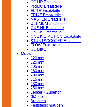
GO UP Ersatzteile
PRIMO Ersatzteile
ELITE Ersatzteile
TRIKE Ersatzteile
MASTER Ersatzteile
ULTIMUM Ersatzteile
ONE-NL Ersatzteile
ONE-K Ersatzteile
ONE K E-MOTION Ersatzteile
STUNTSCOOTER Ersatzeile
FLOW Ersatzteile
GO BIKE
Muuwmi
120 mm
125 mm
205 mm
180 mm
200 mm
215 mm
230 mm
250 mm
Lenker + Zubehör
Ständer
Bremsen
Feststellschrauben