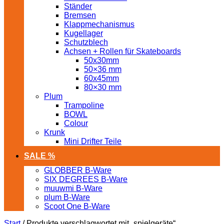
Ständer
Bremsen
Klappmechanismus
Kugellager
Schutzblech
Achsen + Rollen für Skateboards
50x30mm
50×36 mm
60x45mm
80×30 mm
Plum
Trampoline
BOWL
Colour
Krunk
Mini Drifter Teile
SALE %
GLOBBER B-Ware
SIX DEGREES B-Ware
muuwmi B-Ware
plum B-Ware
Scoot One B-Ware
Start
/
Produkte verschlagwortet mit „spielgeräte“