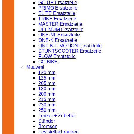
GO UP Ersatzteile
PRIMO Ersatzteile
ELITE Ersatzteile
TRIKE Ersatzteile
MASTER Ersatzteile
ULTIMUM Ersatzteile
ONE-NL Ersatzteile
ONE-K Ersatzteile
ONE K E-MOTION Ersatzteile
STUNTSCOOTER Ersatzeile
FLOW Ersatzteile
GO BIKE
Muuwmi
120 mm
125 mm
205 mm
180 mm
200 mm
215 mm
230 mm
250 mm
Lenker + Zubehör
Ständer
Bremsen
Feststellschrauben