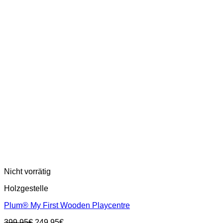
Nicht vorrätig
Holzgestelle
Plum® My First Wooden Playcentre
Ursprünglicher
Aktueller
399,95
€
249,95
€