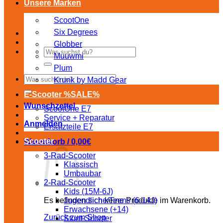
Unsere Marken
ScootOne
Six Degrees
Globber
Suchen
Muuwmi
nach:
Plum
Suchen
Krunk by Madd Gear
nach:
E-Scooter %SALE%
Wunschzettel
ScootOne E7
Service + Reparatur
Anmelden
Ersatzteile E7
Scooter
Warenkorb /
0,00
€
3-Rad-Scooter
Klassisch
Umbaubar
2-Rad-Scooter
Kids (15M-6J)
Es befinden sich keine Produkte im Warenkorb.
Jugendliche/Teens (6-14J)
Erwachsene (+14)
Zurück zum Shop
Stunt-Scooter