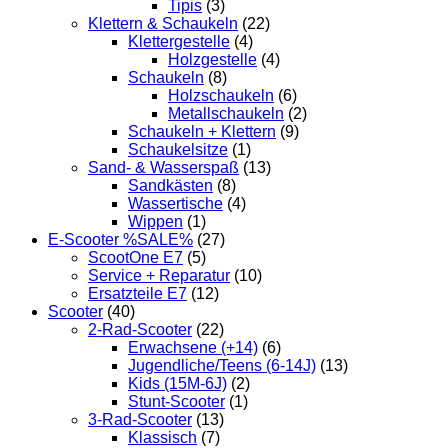
Tipis
(3)
Klettern & Schaukeln
(22)
Klettergestelle
(4)
Holzgestelle
(4)
Schaukeln
(8)
Holzschaukeln
(6)
Metallschaukeln
(2)
Schaukeln + Klettern
(9)
Schaukelsitze
(1)
Sand- & Wasserspaß
(13)
Sandkästen
(8)
Wassertische
(4)
Wippen
(1)
E-Scooter %SALE%
(27)
ScootOne E7
(5)
Service + Reparatur
(10)
Ersatzteile E7
(12)
Scooter
(40)
2-Rad-Scooter
(22)
Erwachsene (+14)
(6)
Jugendliche/Teens (6-14J)
(13)
Kids (15M-6J)
(2)
Stunt-Scooter
(1)
3-Rad-Scooter
(13)
Klassisch
(7)