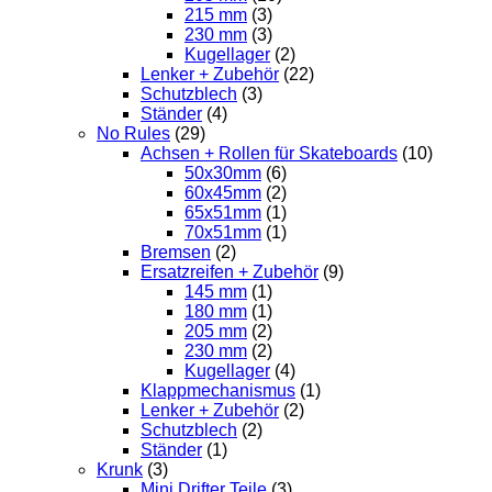
215 mm
(3)
230 mm
(3)
Kugellager
(2)
Lenker + Zubehör
(22)
Schutzblech
(3)
Ständer
(4)
No Rules
(29)
Achsen + Rollen für Skateboards
(10)
50x30mm
(6)
60x45mm
(2)
65x51mm
(1)
70x51mm
(1)
Bremsen
(2)
Ersatzreifen + Zubehör
(9)
145 mm
(1)
180 mm
(1)
205 mm
(2)
230 mm
(2)
Kugellager
(4)
Klappmechanismus
(1)
Lenker + Zubehör
(2)
Schutzblech
(2)
Ständer
(1)
Krunk
(3)
Mini Drifter Teile
(3)