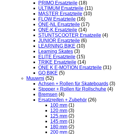
PRIMO Ersatzteile
(18)
ULTIMUM Ersatzteile
(11)
MASTER Ersatzteile
(10)
FLOW Ersatzteile
(16)
ONE-NL Ersatzteile
(17)
ONE-K Ersatzteile
(14)
STUNTSCOOTER Ersatzeile
(4)
JUNIOR Ersatzteile
(6)
LEARNING BIKE
(10)
Learning Skates
(3)
ELITE Ersatzteile
(15)
TRIKE Ersatzteile
(14)
ONE K E-MOTION Ersatzteile
(31)
GO BIKE
(5)
Muuwmi
(52)
Achsen + Rollen für Skateboards
(3)
Stopper + Rollen für Rollschuhe
(4)
Bremsen
(4)
Ersatzreifen + Zubehör
(26)
100 mm
(1)
120 mm
(3)
125 mm
(2)
145 mm
(1)
180 mm
(2)
200 mm
(2)