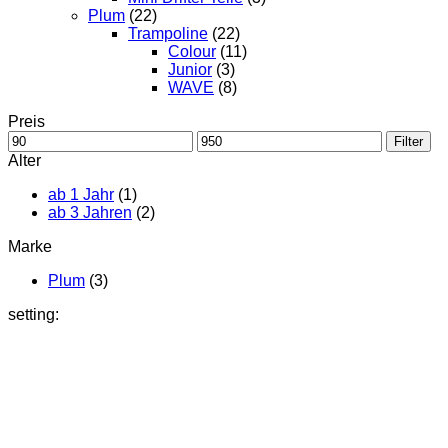
Plum
(22)
Trampoline
(22)
Colour
(11)
Junior
(3)
WAVE
(8)
Preis
Min.
Max.
Filter
Preis
Preis
Alter
ab 1 Jahr
(1)
ab 3 Jahren
(2)
Marke
Plum
(3)
setting: