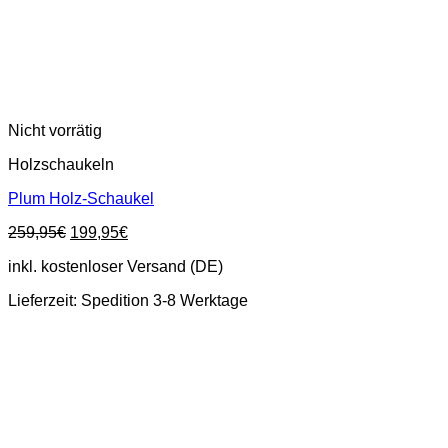
Nicht vorrätig
Holzschaukeln
Plum Holz-Schaukel
Ursprünglicher
Aktueller
259,95
€
199,95
€
Preis
Preis
inkl. kostenloser Versand (DE)
war:
ist:
259,95€
199,95€.
Lieferzeit:
Spedition 3-8 Werktage